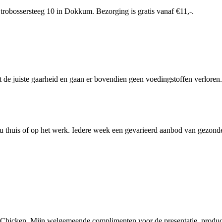
robossersteeg 10 in Dokkum. Bezorging is gratis vanaf €11,-.
de juiste gaarheid en gaan er bovendien geen voedingstoffen verloren. 
u thuis of op het werk. Iedere week een gevarieerd aanbod van gezonde, e
 Chicken. Mijn welgemeende complimenten voor de presentatie, product